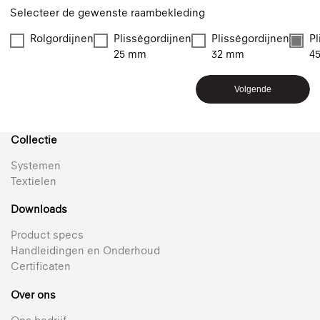
Selecteer de gewenste raambekleding
Rolgordijnen
Plisségordijnen
Plisségordijnen
Pl
25 mm
32 mm
4
Volgende
Collectie
Systemen
Textielen
Downloads
Product specs
Handleidingen en Onderhoud
Certificaten
Over ons