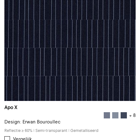
Apo X
+ 8
Design: Erwan Bouroullec
Reflectie ≥ 60% | Semi-transparant | Gemetalliseerd
Vergelijk