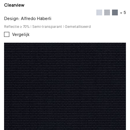
Clearview
+ 5
Design: Alfredo Häberli
Reflectie ≥ 70% | Semi-transparant | Gemetalliseerd
Vergelijk