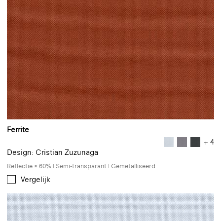
Ferrite
+ 4
Design: Cristian Zuzunaga
Reflectie ≥ 60% | Semi-transparant | Gemetalliseerd
Vergelijk